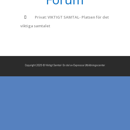
Privat: VIKTIGT SAMTAL- Platsen för det
viktiga samtalet
Copyright 2025 © Viktigt Samtal- En del av Expressa Utbildningscenter