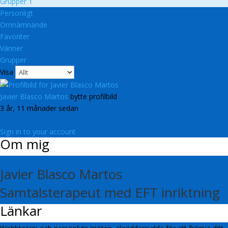
Grupper
1
Personligt
Omnämnande
Favoriter
Vänner
Grupper
Visa
Javier Blasco Martos
bytte profilbild
3 år, 11 månader sedan
Sign in to your account
Om mig
Javier Blasco Martos
Samtalsterapeut med EFT inriktning
Länkar