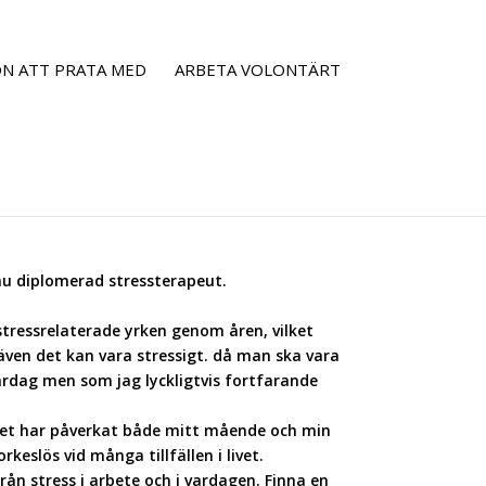
N ATT PRATA MED
ARBETA VOLONTÄRT
nu diplomerad stressterapeut.
stressrelaterade yrken genom åren, vilket
t även det kan vara stressigt. då man ska vara
vardag men som jag lyckligtvis fortfarande
Vilket har påverkat både mitt mående och min
rkeslös vid många tillfällen i livet.
från stress i arbete och i vardagen. Finna en