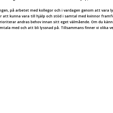
ngen, på arbetet med kollegor och i vardagen genom att vara lyh
 att kunna vara till hjälp och stöd i samtal med kvinnor framfö
er/prioriterar andras behov innan sitt eget välmående. Om du kän
mtala med och att bli lyssnad på. Tillsammans finner vi olika v