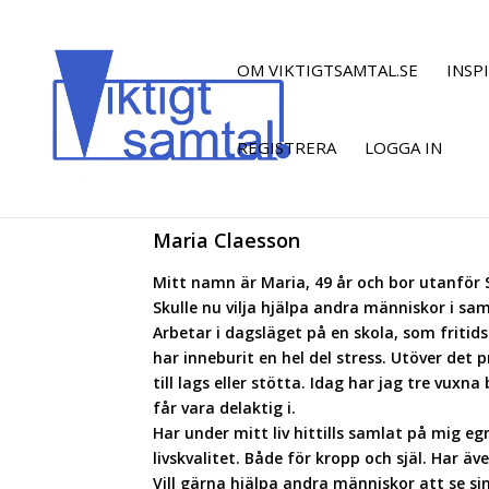
OM VIKTIGTSAMTAL.SE
INSP
REGISTRERA
LOGGA IN
Maria Claesson
Mitt namn är Maria, 49 år och bor utanför
Skulle nu vilja hjälpa andra människor i sam
Arbetar i dagsläget på en skola, som fritid
har inneburit en hel del stress. Utöver det 
till lags eller stötta. Idag har jag tre vu
får vara delaktig i.
Har under mitt liv hittills samlat på mig e
livskvalitet. Både för kropp och själ. Har äv
Vill gärna hjälpa andra människor att se sin