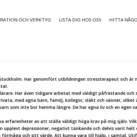
IRATION OCH VERKTYG
LISTA DIG HOS OSS
HITTA NÅGO
 Stockholm. Har genomfört utbildningen stressterapeut och är 
tal.
slärare. Har även tidigare arbetat med väldigt påfrestande och 
privata, med egna barn, familj, kollegor, släkt och vänner, vilke
xna barn som inte bor hemma längre. De har egna liv och en egen 
gna erfarenheter av att ställa väldigt höga krav på mig själv. 
en upplevt depressioner, negativt tänkande och delvis varit helt o
 förmåga och sitt värde. Att kunna vara till hjälp, i samtal. Uti